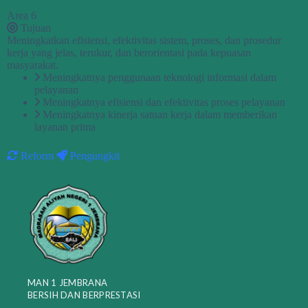
Area 6
Tujuan
Meningkatkan efisiensi, efektivitas sistem, proses, dan prosedur
kerja yang jelas, terukur, dan berorientasi pada kepuasan
masyarakat.
Meningkatnya penggunaan teknologi informasi dalam
pelayanan
Meningkatnya efisiensi dan efektivitas proses pelayanan
Meningkatnya kinerja satuan kerja dalam memberikan
layanan prima
Reform
Pengungkit
MAN 1 JEMBRANA
BERSIH DAN BERPRESTASI