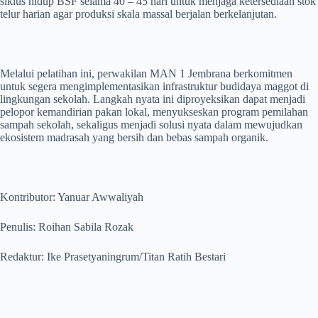
siklus hidup BSF selama 40 – 45 hari untuk menjaga ketersediaan stok
telur harian agar produksi skala massal berjalan berkelanjutan.
Melalui pelatihan ini, perwakilan MAN 1 Jembrana berkomitmen
untuk segera mengimplementasikan infrastruktur budidaya maggot di
lingkungan sekolah. Langkah nyata ini diproyeksikan dapat menjadi
pelopor kemandirian pakan lokal, menyukseskan program pemilahan
sampah sekolah, sekaligus menjadi solusi nyata dalam mewujudkan
ekosistem madrasah yang bersih dan bebas sampah organik.
Kontributor: Yanuar Awwaliyah
Penulis: Roihan Sabila Rozak
Redaktur: Ike Prasetyaningrum/Titan Ratih Bestari