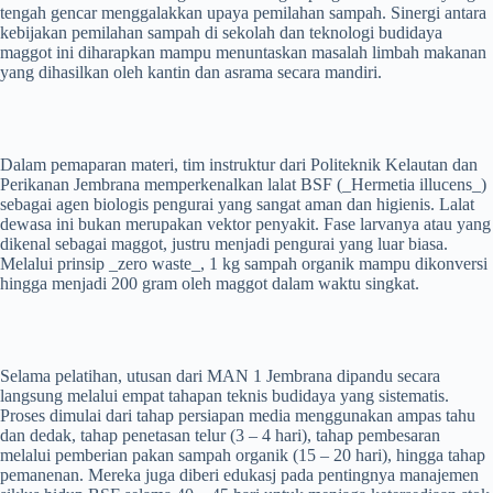
tengah gencar menggalakkan upaya pemilahan sampah. Sinergi antara
kebijakan pemilahan sampah di sekolah dan teknologi budidaya
maggot ini diharapkan mampu menuntaskan masalah limbah makanan
yang dihasilkan oleh kantin dan asrama secara mandiri.
Dalam pemaparan materi, tim instruktur dari Politeknik Kelautan dan
Perikanan Jembrana memperkenalkan lalat BSF (_Hermetia illucens_)
sebagai agen biologis pengurai yang sangat aman dan higienis. Lalat
dewasa ini bukan merupakan vektor penyakit. Fase larvanya atau yang
dikenal sebagai maggot, justru menjadi pengurai yang luar biasa.
Melalui prinsip _zero waste_, 1 kg sampah organik mampu dikonversi
hingga menjadi 200 gram oleh maggot dalam waktu singkat.
Selama pelatihan, utusan dari MAN 1 Jembrana dipandu secara
langsung melalui empat tahapan teknis budidaya yang sistematis.
Proses dimulai dari tahap persiapan media menggunakan ampas tahu
dan dedak, tahap penetasan telur (3 – 4 hari), tahap pembesaran
melalui pemberian pakan sampah organik (15 – 20 hari), hingga tahap
pemanenan. Mereka juga diberi edukasj pada pentingnya manajemen