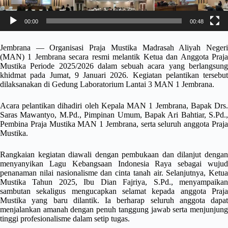
00:00
00:48
Jembrana — Organisasi Praja Mustika Madrasah Aliyah Negeri
(MAN) 1 Jembrana secara resmi melantik Ketua dan Anggota Praja
Mustika Periode 2025/2026 dalam sebuah acara yang berlangsung
khidmat pada Jumat, 9 Januari 2026. Kegiatan pelantikan tersebut
dilaksanakan di Gedung Laboratorium Lantai 3 MAN 1 Jembrana.
Acara pelantikan dihadiri oleh Kepala MAN 1 Jembrana, Bapak Drs.
Saras Mawantyo, M.Pd., Pimpinan Umum, Bapak Ari Bahtiar, S.Pd.,
Pembina Praja Mustika MAN 1 Jembrana, serta seluruh anggota Praja
Mustika.
Rangkaian kegiatan diawali dengan pembukaan dan dilanjut dengan
menyanyikan Lagu Kebangsaan Indonesia Raya sebagai wujud
penanaman nilai nasionalisme dan cinta tanah air. Selanjutnya, Ketua
Mustika Tahun 2025, Ibu Dian Fajriya, S.Pd., menyampaikan
sambutan sekaligus mengucapkan selamat kepada anggota Praja
Mustika yang baru dilantik. Ia berharap seluruh anggota dapat
menjalankan amanah dengan penuh tanggung jawab serta menjunjung
tinggi profesionalisme dalam setip tugas.