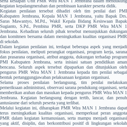
serta kesiapan Unit PMR Wira MAN 1 Jembrana dalam mendukung
kegiatan kepalangmerahan dan pembinaan karakter peserta didik.
Kegiatan penilaian tersebut dihadiri oleh tim penilai dari PMI
Kabupaten Jembrana, Kepala MAN 1 Jembrana, yaitu Bapak Drs.
Saras Mawantyo, M.Pd., Wakil Kepala Bidang Kesiswaan Bapak
Sugianto, S.Pd., Pembina PMR, serta DKP PMR Wira MAN 1
Jembrana. Kehadiran seluruh pihak tersebut menunjukkan dukungan
dan komitmen bersama dalam meningkatkan kualitas organisasi PMR
di sekolah.
Dalam kegiatan penilaian ini, terdapat beberapa aspek yang menjadi
fokus penilaian, meliputi perangkat organisasi, program kerja, sarana
dan prasarana organisasi, atribut anggota, dukungan terhadap program
PMI Kabupaten Jembrana, serta inisiasi satuan pendidikan aman
bencana. Seluruh aspek tersebut dipaparkan dan ditunjukkan oleh
pengurus PMR Wira MAN 1 Jembrana kepada tim penilai sebagai
bentuk pertanggungjawaban pelaksanaan kegiatan organisasi.
Selama proses penilaian berlangsung, tim penilai melakukan
pemeriksaan administrasi, observasi sarana pendukung organisasi, serta
memberikan arahan dan masukan kepada pengurus PMR Wira MAN 1
Jembrana. Kegiatan berlangsung dengan tertib, lancar, dan penuh
antusiasme dari seluruh peserta yang terlibat.
Melalui kegiatan ini, diharapkan PMR Wira MAN 1 Jembrana dapat
terus meningkatkan kualitas organisasi, memperkuat peran anggota
PMR dalam kegiatan kemanusiaan, serta mampu menjadi organisasi
yang aktif, disiplin, dan berkontribusi positif di lingkungan sekolah